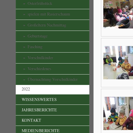
Osterfrühstück
spielen mit Rasierschaum
Großeltern Nachmittag
Geburtstage
Fasching
Vorschulkinder
Verschiedenes
Übernachtung Vorschulkinder
2022
WISSENSWERTES
JAHRESBERICHTE
KONTAKT
MEDIEN/BERICHTE