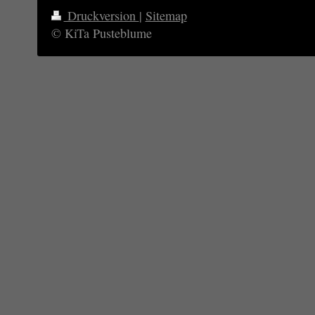
Druckversion
|
Sitemap
© KiTa Pusteblume