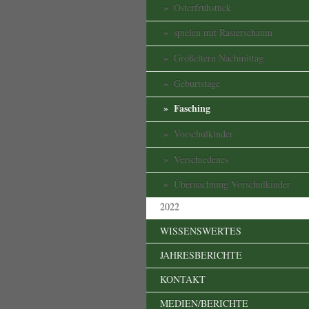
Osterfrühstück
spielen mit Rasierschaum
Großeltern Nachmittag
Geburtstage
Fasching
Vorschulkinder
Verschiedenes
Übernachtung Vorschulkinder
2022
WISSENSWERTES
JAHRESBERICHTE
KONTAKT
MEDIEN/BERICHTE