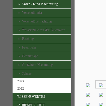
Vater - Kind Nachmittag
Vorschulkinder
Vorschulübernachtung
Wasserspiele mit der Feuerwehr
Fasching
Feuerwehr
Geburtstage
Großeltern Nachmittag
Schnee
2023
2022
WISSENSWERTES
JAHRESBERICHTE